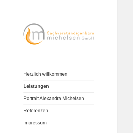
Dienstleistungen und
Sachverständigenbüro
Beratung rund um den
Michelsen GmbH
Brandschutz
Herzlich willkommen
Leistungen
Portrait Alexandra Michelsen
Referenzen
Impressum