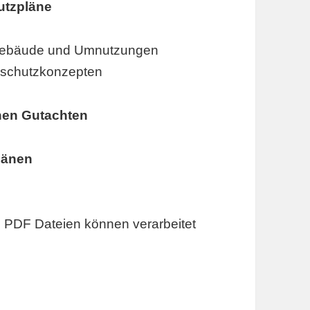
utzpläne
dgebäude und Umnutzungen
dschutzkonzepten
hen Gutachten
länen
 PDF Dateien können verarbeitet